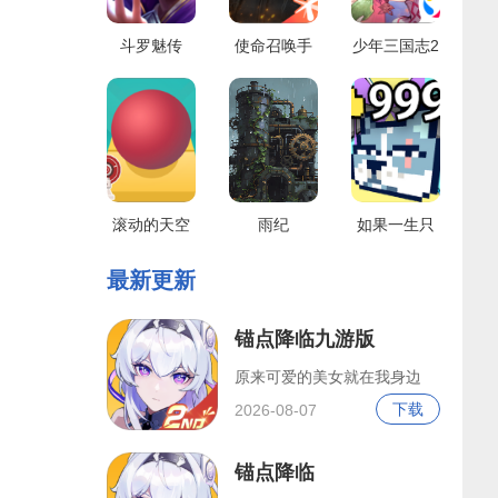
斗罗魅传
使命召唤手
少年三国志2
游
滚动的天空
雨纪
如果一生只
有三十岁
最新更新
锚点降临九游版
原来可爱的美女就在我身边
下载
2026-08-07
锚点降临