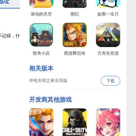
地址
滚动的天空
雨纪
如果一生只
有三十岁
不记得，什
怪奇小店
西游释厄传
方舟生存进
腾讯版
化国际服
相关版本
停电失明之家全亮版
下载
开发商其他游戏