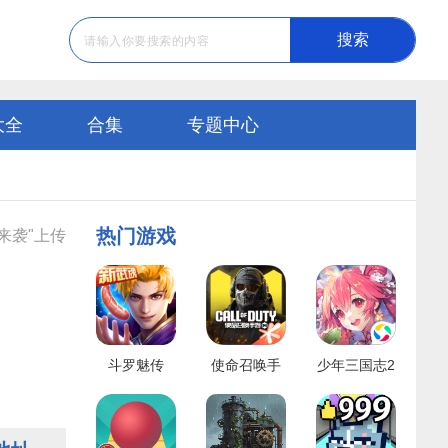
搜索
大全
合集
专题中心
热门游戏
来袭"上传
斗罗魅传
使命召唤手
少年三国志2
游