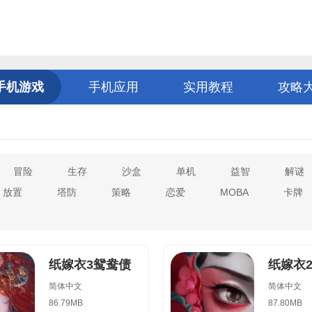
手机游戏
手机应用
实用教程
攻略
冒险
生存
沙盒
单机
益智
解谜
放置
塔防
策略
恋爱
MOBA
卡牌
纸嫁衣3鸳鸯债
纸嫁衣
简体中文
简体中文
86.79MB
87.80MB