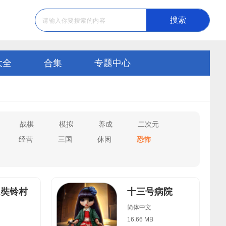
搜索
大全
合集
专题中心
战棋
模拟
养成
二次元
经营
三国
休闲
恐怖
2奘铃村
十三号病院
简体中文
16.66 MB