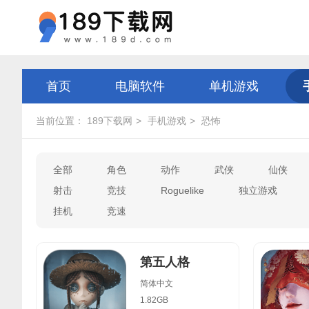
首页
电脑软件
单机游戏
当前位置：
189下载网
手机游戏
恐怖
全部
角色
动作
武侠
仙侠
射击
竞技
Roguelike
独立游戏
挂机
竞速
第五人格
简体中文
1.82GB