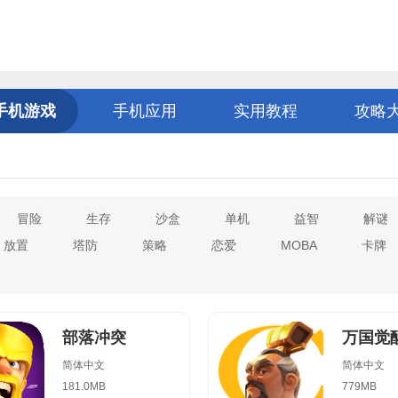
手机游戏
手机应用
实用教程
攻略
冒险
生存
沙盒
单机
益智
解谜
放置
塔防
策略
恋爱
MOBA
卡牌
部落冲突
万国觉
简体中文
简体中文
181.0MB
779MB