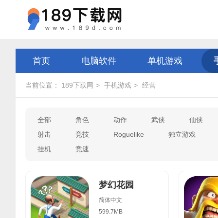
首页
电脑软件
单机游戏
当前位置：
189下载网
手机游戏
经营
全部
角色
动作
武侠
仙侠
射击
竞技
Roguelike
独立游戏
挂机
竞速
梦幻花园
简体中文
599.7MB