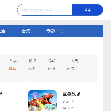
搜索
大全
合集
专题中心
战棋
模拟
养成
二次元
经营
三国
休闲
恐怖
醒
巨兽战场
简体中文
83.40 MB