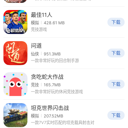
最佳11人
下载
模拟
428.61 MB
竞技游戏
问道
下载
仙侠
951.3MB
一款非常好玩的回合制手游
贪吃蛇大作战
下载
竞技
165.7MB
一款非常好玩的休闲竞技游戏
坦克世界闪击战
下载
模拟
207.52MB
一款7V7实时匹配的坦克载具射击对