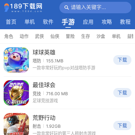
手游
首页
单机
软件
应用
攻略
教程
角色
动作
武侠
仙侠
冒险
生存
沙盒
单机
益
球球英雄
下载
塔防
155.1MB
一款非常好玩的pvp对战塔防手游
最佳球会
下载
竞技
716.00 MB
足球竞技游戏
荒野行动
下载
射击
1.92GB
一款非常好玩的第三人称射击游戏