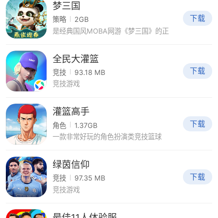
梦三国
下载
策略
2GB
是经典国风MOBA网游《梦三国》的正
全民大灌篮
下载
竞技
93.18 MB
竞技游戏
灌篮高手
下载
角色
1.37GB
一款非常好玩的角色扮演类竞技篮球
绿茵信仰
下载
竞技
97.35 MB
竞技游戏
最佳11人体验服