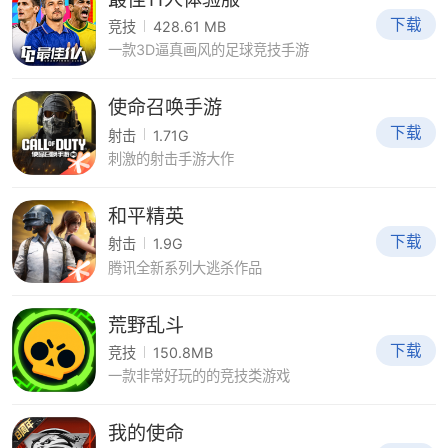
下载
竞技
428.61 MB
一款3D逼真画风的足球竞技手游
使命召唤手游
下载
射击
1.71G
刺激的射击手游大作
和平精英
下载
射击
1.9G
腾讯全新系列大逃杀作品
荒野乱斗
下载
竞技
150.8MB
一款非常好玩的的竞技类游戏
我的使命