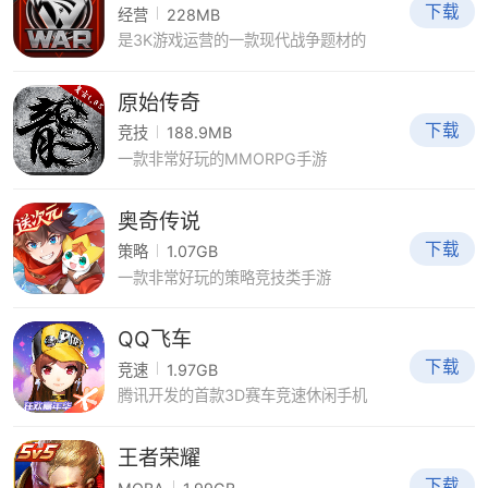
下载
经营
228MB
是3K游戏运营的一款现代战争题材的
原始传奇
下载
竞技
188.9MB
一款非常好玩的MMORPG手游
奥奇传说
下载
策略
1.07GB
一款非常好玩的策略竞技类手游
QQ飞车
下载
竞速
1.97GB
腾讯开发的首款3D赛车竞速休闲手机
王者荣耀
下载