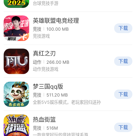
台球竞技手游
英雄联盟电竞经理
下载
竞技
100.00 MB
竞技游戏
真红之刃
下载
动作
266.00 MB
动作竞技游戏
梦三国qq版
下载
竞技
511.20 MB
全新5V5娱乐模式，老玩家回归送孙
热血街篮
下载
竞技
516M
一款非常好玩的竞技篮球手游