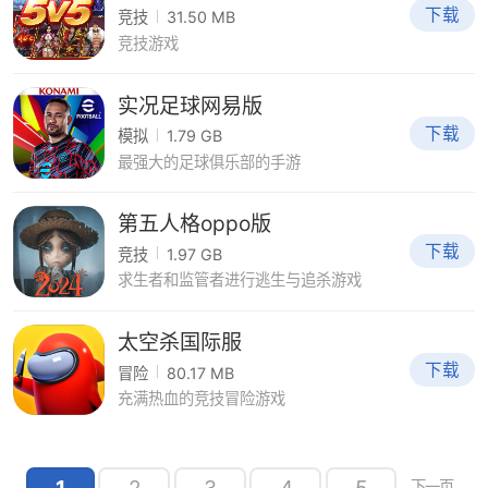
下载
竞技
31.50 MB
竞技游戏
实况足球网易版
下载
模拟
1.79 GB
最强大的足球俱乐部的手游
第五人格oppo版
下载
竞技
1.97 GB
求生者和监管者进行逃生与追杀游戏
太空杀国际服
下载
冒险
80.17 MB
充满热血的竞技冒险游戏
1
2
3
4
5
下一页