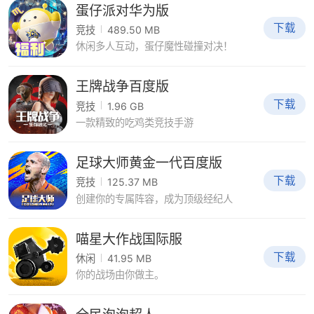
蛋仔派对华为版
下载
竞技
489.50 MB
休闲多人互动，蛋仔魔性碰撞对决！
王牌战争百度版
下载
竞技
1.96 GB
一款精致的吃鸡类竞技手游
足球大师黄金一代百度版
下载
竞技
125.37 MB
创建你的专属阵容，成为顶级经纪人
喵星大作战国际服
下载
休闲
41.95 MB
你的战场由你做主。