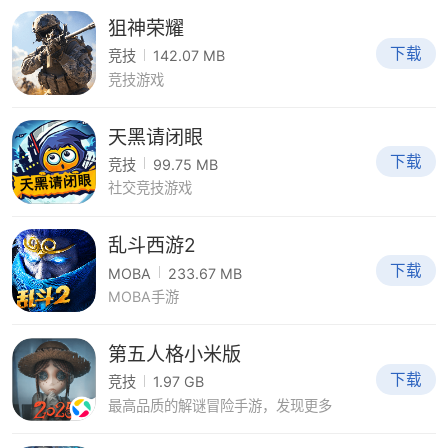
狙神荣耀
下载
竞技
142.07 MB
竞技游戏
天黑请闭眼
下载
竞技
99.75 MB
社交竞技游戏
乱斗西游2
下载
MOBA
233.67 MB
MOBA手游
第五人格小米版
下载
竞技
1.97 GB
最高品质的解谜冒险手游，发现更多