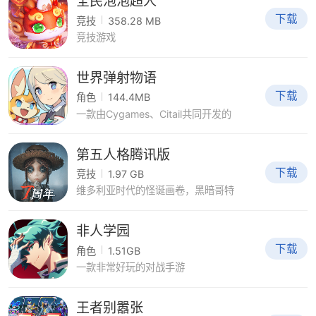
全民泡泡超人
下载
竞技
358.28 MB
竞技游戏
世界弹射物语
下载
角色
144.4MB
一款由Cygames、Citail共同开发的
第五人格腾讯版
下载
竞技
1.97 GB
维多利亚时代的怪诞画卷，黑暗哥特
非人学园
下载
角色
1.51GB
一款非常好玩的对战手游
王者别嚣张