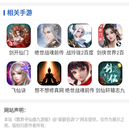
版
机版
里建议各位仙友，物理攻击角色最好加外攻属性，法系
攻击角色最好加外法属性。当然，可根据个人喜好搭
相关手游
配，也许会擦出别样的火花。
铭刻：保护装备免掉落
话说，很多仙友们反映对铭刻无感。其实，小编在这里
想要告诉各位仙友的是，任何事物的存在既有其存在的
意义。而《飘渺寻仙曲》中铭刻的存在意义是对仙友们
剑开仙门
绝世战魂前传
战玲珑2百度
剑侠世界2百
的装备起到一个保护的作用。是防止仙友们在PK死亡后
百度版
版
度版
掉落装备。您可以想想，如果您因为一次失误而丢失了
呕心沥血打造的神级装备，你是不是就剩下呕血了？而
且，《飘渺寻仙曲》铭刻的优势是一件装备只需铭刻一
次，终身享用，省事又省心。
飞仙诀
想不想修真网
绝世战魂前传
剑仙轩辕志九
鉴定：完美属性霸气侧漏
易版
qq版
游版
最后，小编再跟各位仙友分享一下鉴定。话说鉴定属性
网站声明：
是装备的基础属性，其概率是随机的。但是完美的概率
还是挺高的，所以在有足够的【鉴定符】的情况下，建
本站《飘渺寻仙曲九游版》由"爺狠低调つ"网友提供，仅作为展示之
用，版权归原作者所有;
议全部鉴定到完美。修仙的道路是任重而道远的，霸气