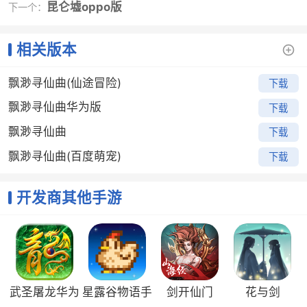
昆仑墟oppo版
下一个：
《飘渺寻仙曲》装备炼星是强化、升级装备，提升装备
整体属性的方法。炼星后的装备，如果遇到装备升级，
相关版本
所炼星级无需摘下。一般情况，仙友们可以在【宝匣】
内，使用【炼星符】对装备进行炼星，装备星级越高，
飘渺寻仙曲(仙途冒险)
下载
加成属性越高，装备战斗力越强悍。但是炼星有一定的
成功几率，跟【炼星符】的品质密切相关。【炼星符】
飘渺寻仙曲华为版
下载
颜色品质越好，装备炼星的成功几率就越高。目前，
飘渺寻仙曲
下载
【炼星符】的获取方式有两种：一种是祈福，一种是商
城购买，仙友们可以根据自身需要选择不同的方式。
飘渺寻仙曲(百度萌宠)
下载
镶嵌、附灵：定制属性加成
开发商其他手游
如果说炼星是提升装备的整体属性，那么镶嵌与附灵就
是有针对性地提升装备的专属属性。目前，装备可镶嵌
【宝石】、附灵【器灵】。不同颜色的【宝石】、不同
位置的【器灵】配置在装备的专属位置可增强装备的专
属属性。一般情况下，野外精英怪与BOSS会有一定几率
掉落【宝石】，通天塔的过关奖励也会有一定几率藏有
武圣屠龙华为
星露谷物语手
剑开仙门
花与剑
【器灵】，这就要看谁的实力够强、气场够大啦。在这