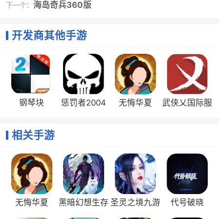
海岛奇兵360版
下一个：
2、怀旧感十足的街机画风，带给你童年的回忆
3、快速的反应力是你闯关的重要依赖，及时躲避障
开发商其他手游
碍，保证飞机不掉落
4、游戏里有很多皮肤，乐友们可以通过获取金币解
锁，整体玩法也是挺容易上手的，当然随着游戏的进
行，对于玩家的反应力是有一定的要求的
5、游戏中该会遇到各种纷纷多彩的陷阱，体验回合
制战斗的乐趣
钢琴块
惩罚者2004
无悔华夏
武侠乂国际服
6、游戏也有着丰富的装备和道具，发现更多强大的
2umod1.9
版
2022版
装备
相关手游
小编评价
1、勇往直前是一款趣味题材的飞行射击游戏，游戏
画面简约，在游戏中玩家将体验到最轻松有趣的飞行射
击乐趣，超级简单的操作玩法，让玩家更加容易上手
无悔华夏
黑暗幻想生存
圣灵之境九游
代号破晓
2、这款游戏是经典的像素风格类的游戏，玩家们需