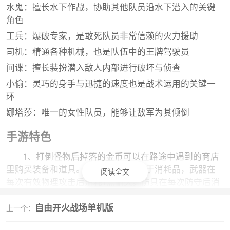
水鬼：擅长水下作战，协助其他队员沿水下潜入的关键
角色
工兵：爆破专家，是敢死队员非常信赖的火力援助
司机：精通各种机械，也是队伍中的王牌驾驶员
间谍：擅长装扮潜入敌人内部进行破坏与侦查
小偷：灵巧的身手与迅捷的速度也是战术运用的关键一
环
娜塔莎：唯一的女性队员，能够让敌军为其倾倒
手游特色
1、打倒怪物后掉落的金币可以在路途中遇到的商店
里购买装备和道具。装备和道具都属于消耗品，武器在
阅读全文
每次有效物理攻击后消耗1点耐久。防具在每次防守后消
耗1点耐久。耐久为0时就会损坏，损坏后的道具就会永
自由开火战场单机版
远消失，得重新购买新的，所以在使用的时候要珍惜哦
上一个：
～