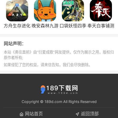
2022版
版
要不断的躲过危险，勇往直前
3、《勇往直前》是一款像素类的动作闯关游戏，类
似于游戏冒险岛，但是比冒险岛游戏更加有趣好玩，游
戏玩法也是十分简单特别容易上手，喜欢的赶快下载体
方舟生存进化
晚安森林九游
口袋妖怪四季
奉天白事铺测
验吧
国际版
版
之约
试版
4、勇往直前这款游戏的全程是勇往直前盟军敢死
网站声明：
队，为了致敬经典端游大作盟军敢死队，在手游中也加
入了后缀。在本下，无限的资源，让玩家轻松应对各种
本站《勇往直前》由"衍夏成歌"网友提供，仅作为展示之用，版权归
危险，所有关卡的解锁，和过关提示，都让大家玩起来
原作者所有;
非常舒服
如果侵犯了您的权益，请来信告知，我们会尽快删除。
5、勇往直前是一款像素风格的动作闯关类冒险RPG
手游，游戏有十分有趣并且刺激的设定，就是无论你是
走的哪一步，你都不能后退，跪着也要走完自己选的路
Copyright © 189d.com All Rights Reserved
网站首页
返回顶部