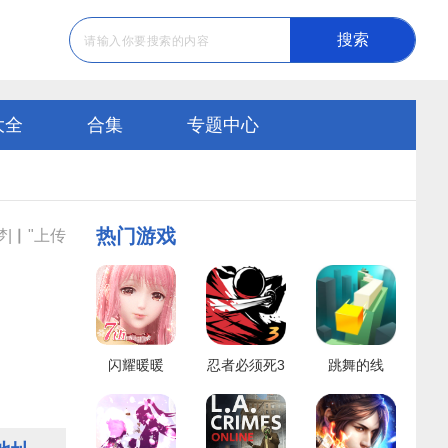
搜索
大全
合集
专题中心
热门游戏
|▏"上传
闪耀暖暖
忍者必须死3
跳舞的线