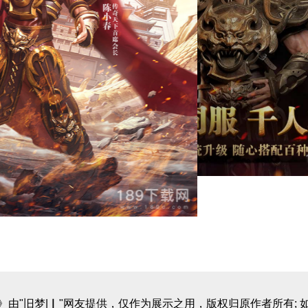
》由"旧梦|▏"网友提供，仅作为展示之用，版权归原作者所有; 