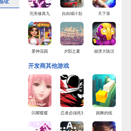
地址
完美修真九
自由城计划
天下策
游版
爱神花园
夕阳之夏
崩溃大陆汉
化版
开发商其他游戏
闪耀暖暖
忍者必须死3
跳舞的线