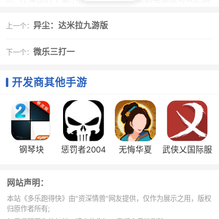
戏的安装包成功下载到电脑了。
异尘：达米拉九游版
上一个：
手游特色
微乐三打一
下一个：
1、原汁原味的游戏规则，加入了新手引导的过程，
让玩家可以快速的上手
开发商其他手游
2、玩家在游戏中可以自由的进行各种的玩法，很有
趣的
3、多样玩法-经典场斗地主，癞子场斗地主,欢乐斗
地主，真人斗地主更多的模式等你来探索
4、纯正湖南跑得快，亲友老乡同在线
钢琴块
惩罚者2004
无悔华夏
武侠乂国际服
5、丶登陆即玩，无需注册，消耗流量少，多分辨
率，大小屏完美适配
2umod1.9
版
2022版
网站声明：
小编评价
本站《多乐跑得快》由"资深情兽"网友提供，仅作为展示之用，版权
1、游戏的玩法非常的简单，画面非常的清晰的，操
归原作者所有;
作自由，可以让玩家们体验到一个非常正宗的地方玩