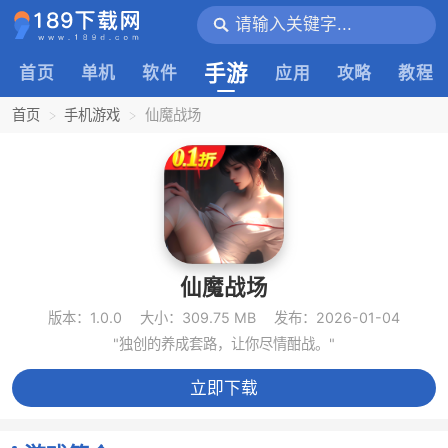
手游
首页
单机
软件
应用
攻略
教程
首页
手机游戏
仙魔战场
仙魔战场
版本：1.0.0
大小：309.75 MB
发布：2026-01-04
"独创的养成套路，让你尽情酣战。"
立即下载