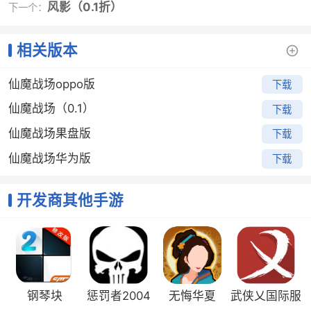
风影（0.1折）
下一个：
游戏攻略
相关版本
1.进阶副本
仙魔战场oppo版
开服前5天，玩家可以进行进阶副本挑战，首通副本可以
下载
获得绝版的形象勋章，勋章可以提升对应形象的徽章，
仙魔战场（0.1）
下载
提升对应形象的进阶百分比属性。
仙魔战场果盘版
下载
开服5天之后，副本挑战关闭，玩家只能通过扫荡完成每
日的玩法。
仙魔战场华为版
下载
2.经验副本
开发商其他手游
副本内击杀怪物能获得大量经验，可以通过购买经验药
水和鼓舞buff来提高效率，组队进入副本人数越多，经验
加成越多。
3.攀天殿、苍龙秘宝
玩家可以组队挑战的副本，攀天殿是爬塔挑战副本，苍
钢琴块
惩罚者2004
无悔华夏
武侠乂国际服
龙秘宝是守护防御型副本，通关副本可以获得各种奖