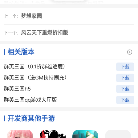
酷炫坐骑：赤兔马，乌骓马，统统等你驾驭!
武神争霸：争夺天下最强之名，能依靠的只有你的实
梦想家园
上一个：
力。
无双武将：无双吕布，忠勇关羽，统统成为你的部下。
风云天下重燃折扣版
下一个：
征服天下：组建最强大的阵容，统一三国。
相关版本
手游特色
1、创角送海量资源、5星关羽、进阶石*1000、银币
群英三国（0.1折群雄逐鹿）
下载
*200W
群英三国（送GM扶持刷充）
下载
2、百人团战，火力全开，爆屏技能，实时施放，感
群英三国h5
下载
受戳戳点点乐趣
群英三国qq游戏大厅版
下载
3、闯连营玩法，斗智斗勇，运筹帷幄
4、不断挑战关卡的方式推动游戏的发展
开发商其他手游
5、精美的3D图形和精美的地图场景，为玩家们创造
了三个王国的激情战场