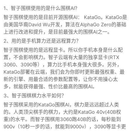
1、智子围棋使用的是什么围棋AI?
智子围棋使用的是目前开源围棋AI： KataGo。KataGo是
由美国华裔David Wu开发，算法在AlphaGo Zero的基础
上进行改进和提升，是目前最强大的围棋AI之一。
2、用的是手机算力还是远程算力？
智子围棋使用的是远程显卡。所以你手机本身是什么配
置，不会影响棋力。智子云端有大量的独享显卡(RTX
3060、3090等），算力比手机本身强大很多。另外，
KataGo部署在云端，我们会为你即时更新最强权重、最
新的引擎、用最合适的参数配置等，让你不用操心太
多，就能获得最强、性价比最高的围棋AI。
3、智子围棋棋力水平如何？
智子围棋采用的KataGo围棋AI，棋力是远远超过人类
的。人类顶尖棋手的棋力，大约是KataGo 40v(40B权
重)的水平。而智子围棋用3060跑40B的话，每秒能到
900v（10秒一步的话，就能到9000v），3090等显卡更