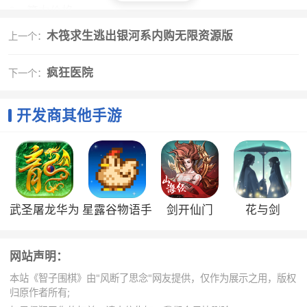
6、算力价格
智子云按照计算速度将算力分为若干等级，如：1x、
木筏求生逃出银河系内购无限资源版
上一个：
3x、6x、12x等等。
不同的等级对应不同的显卡分组和收费区间，如：
疯狂医院
下一个：
1x可对应单张3060显卡，收费1元/小时；
开发商其他手游
1x也可对应单张3060ti显卡，收费1.5元/小时；
3x可对应单张3090显卡，收费3元/小时；
3x也可对应两张3070显卡，收费3元/小时。
手游特色
武圣屠龙华为
星露谷物语手
剑开仙门
花与剑
1、无需任何繁琐的服务器配置，我们已经在云端准
备好了强大的AI引擎
版
机版
2、简洁专注的界面，一键接入AI复盘
网站声明：
本站《智子围棋》由"风断了思念"网友提供，仅作为展示之用，版权
更新日志
归原作者所有;