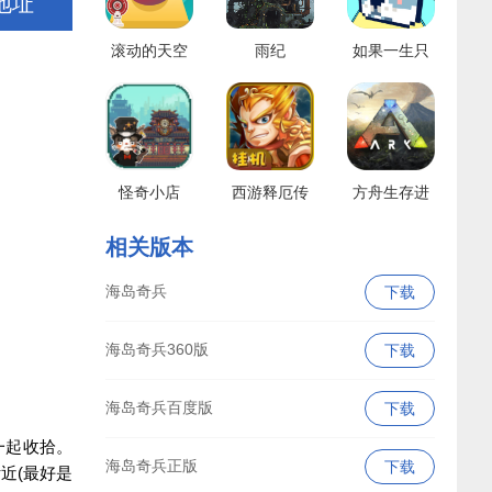
地址
滚动的天空
雨纪
如果一生只
有三十岁
怪奇小店
西游释厄传
方舟生存进
腾讯版
化国际服
相关版本
海岛奇兵
下载
海岛奇兵360版
下载
海岛奇兵百度版
下载
一起收拾。
海岛奇兵正版
下载
近(最好是