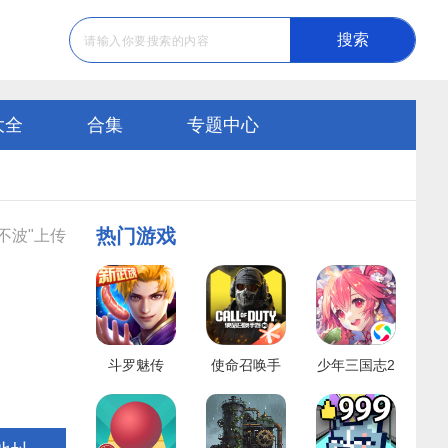
搜索
大全
合集
专题中心
热门游戏
不波"上传
斗罗魅传
使命召唤手
少年三国志2
游