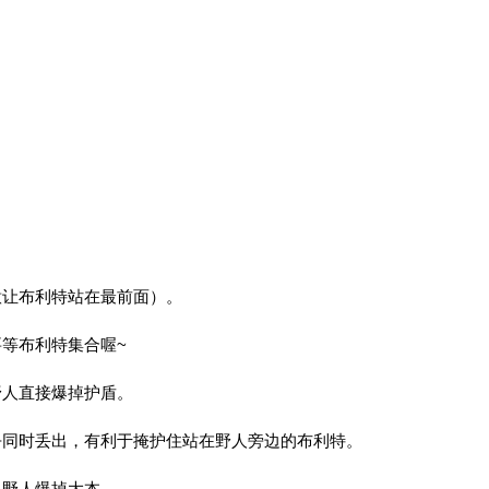
意让布利特站在最前面）。
等布利特集合喔~
野人直接爆掉护盾。
乎同时丢出，有利于掩护住站在野人旁边的布利特。
，野人爆掉大本。