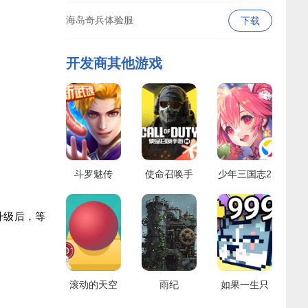
海岛奇兵体验服
下载
开发商其他游戏
斗罗魅传
使命召唤手
少年三国志2
游
升级后，等
滚动的天空
雨纪
如果一生只
有三十岁