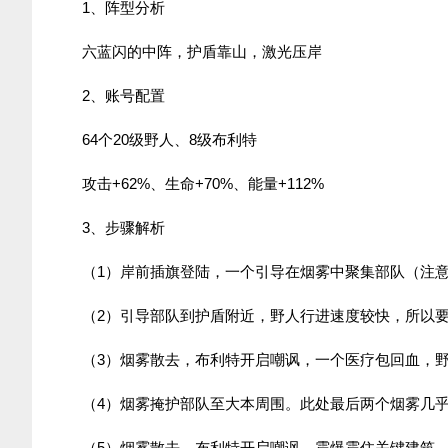
1、阵型分析
六蓝闪的中阵，护盾靠山，激光压岸
2、账号配置
64个20级野人、8级布利特
攻击+62%、生命+70%、能量+112%
3、步骤解析
（1）岸前插旗登陆，一个引导在烟雾中聚集部队（注
（2）引导部队到护盾附近，野人行进速度较快，所以要
（3）烟雾散去，布利特开启嘲讽，一个医疗包回血，
（4）烟雾掩护部队至大本周围。此处最后两个烟雾几
（5）烟雾散去，布利特开启嘲讽，震爆震住关键建筑