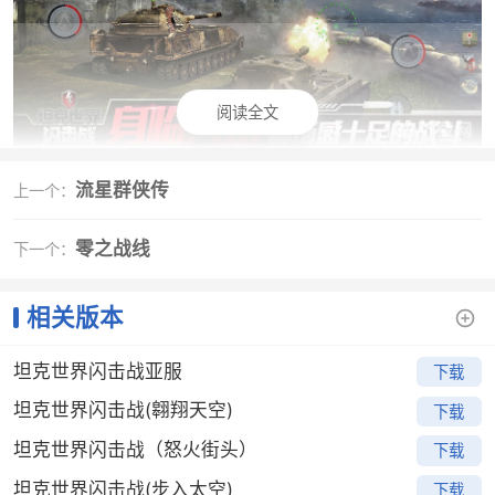
阅读全文
流星群侠传
游戏亮点
上一个：
·【军团集结，寻找你的铁血战友】
零之战线
下一个：
目前游戏内还开放有军团系统，玩家可以寻找属于自己
的集结地，也许在不远的将来你可以带领自己的军团制
相关版本
霸全服
·【即时对战，多种玩法等你探索】
坦克世界闪击战亚服
下载
游戏还包含有多种玩法，获胜方式也是多种多样，在实
坦克世界闪击战(翱翔天空)
下载
际游戏中，玩家可以通过自己高超的对战技巧击败对
手，也可以以谋略取之，战术与技巧并行
坦克世界闪击战（怒火街头）
下载
·【良心之作，公平是唯一评判标准】
坦克世界闪击战(步入太空)
下载