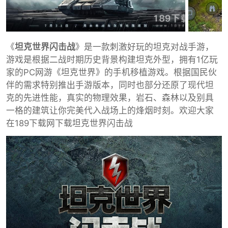
《
坦克世界闪击战
》是一款刺激好玩的坦克对战手游，
游戏是根据二战时期历史背景构建坦克外型，拥有1亿玩
家的PC网游《坦克世界》的手机移植游戏。根据国民伙
伴的需求特别推出手游版本，同时也部分还原了现代坦
克的先进性能，真实的物理效果，岩石、森林以及别具
一格的建筑让你完美代入战场上的烽烟时刻。欢迎大家
在189下载网下载坦克世界闪击战