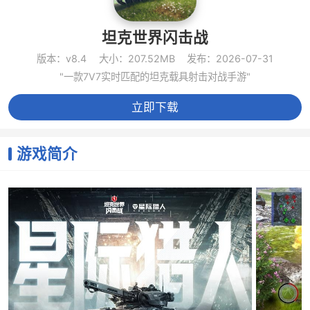
坦克世界闪击战
版本：v8.4
大小：207.52MB
发布：2026-07-31
"一款7V7实时匹配的坦克载具射击对战手游"
立即下载
游戏简介