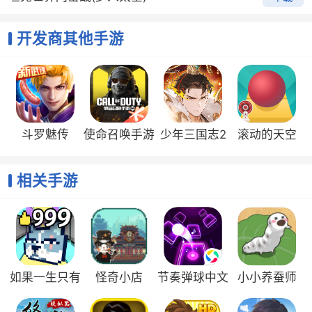
不同于其他网游，公平是闪击战不可忽视的特点!无论是
你是付费玩家还是非付费玩家，都可以在公平的基础上
开发商其他手游
体验游戏，通过完成游戏任务，可以获得丰厚的游戏奖
励
·【还原历史，开启坦克手游新体验】
游戏以二战坦克为基础，有超过200辆坦克供玩家选择!
所有坦克皆根据真实设计蓝图建模，确保坦克的精准还
斗罗魅传
使命召唤手游
少年三国志2
滚动的天空
原。采用Big world物理引擎，跳弹，装甲等效皆完美体
现
相关手游
如果一生只有
怪奇小店
节奏弹球中文
小小养蚕师
三十岁
版