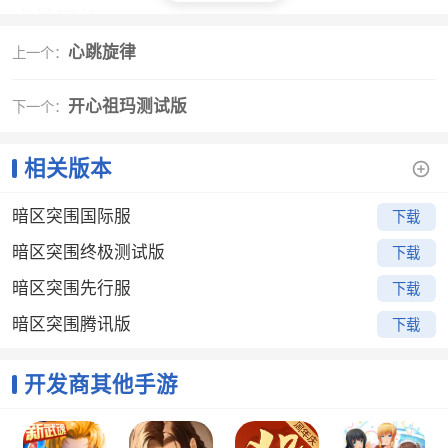
小编评价
心跳旋律
上一个：
1、暗区突围是一款休闲射击战斗手游，玩家可以在
游戏世界中不断挑战哟，开启全新的战斗之旅，游戏中
开心祖玛测试版
下一个：
玩法多样，装备丰富，还有各种剧情可供冒险，快来一
起进行任务吧
2、这更大的加深了本作就是战地手游的可能性，考
相关版本
虑到游戏很有可能会是多兵种协作的可能性
暗区突围国际服
下载
3、电影级别的细腻游戏画面，干净利落的冷冽游戏
风格，加入到这场硬核的突围之中
暗区突围终极测试版
下载
暗区突围先行服
下载
暗区突围腾讯版
下载
开发商其他手游