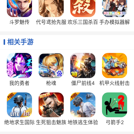
斗罗魅传
代号鸢抢先服
欢乐三国杀百
手办模拟器解
度版
锁全部服饰版
相关手游
我的勇者
枪魂
僵尸前线4
机甲火线射击
中文版
绝地求生国际
生死狙击魅族
地铁逃生体验
弓箭手2
服手机版
版
版