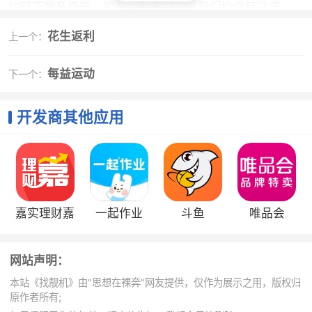
均可正常升级等。如有个别不同之处我们均会标注清
楚，只要您选择对您所需要支持的网络制式即可。
花生返利
上一个：
Q3 购买后发现物品与描述不符合或发生质量问题怎么
办?
每益运动
下一个：
我们提供7天退货、一年整机保修服务。如果用户发现所
购买的物品与其描述不符或质量有问题，请在第一时间
开发商其他应用
在线联系客服或者致电客服热线0755-83005812申请退
货或者售后服务。
特别提醒：如果超过7天(从收到货开始算起)是不再提供
退货服务的。
Q4 7天退货服务是无理由退货吗?由此产生的运费由谁来
嘉实理财嘉
一起作业
斗鱼
唯品会
承担?
用户购买物品后7天内对物品不满意或发生质量问题都可
以申请退货服务。质量问题退货产生的运费由我们来承
网站声明：
担;非质量问题退货需由用户自理寄回邮费
本站《找靓机》由"思想在裸奔"网友提供，仅作为展示之用，版权归
Q5 申请退货退款后钱能多久返回给我?
原作者所有;