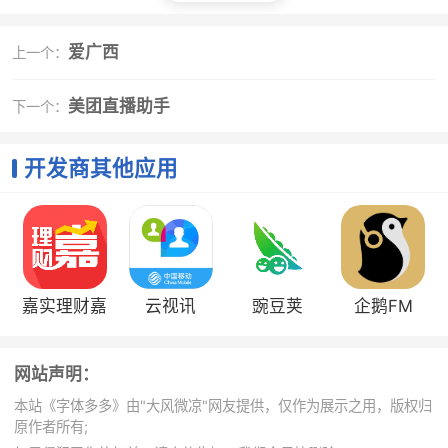
1、选择更多特色字体可以详细了解，随时随地都能
满足大家的字体需求
爱广西
上一个：
2、不仅包含中文，还有其他国家的语言可以直接更
换使用
美团直播助手
下一个：
3、软件系统是通过顶尖云服务器支持的，每一次下
载速度都是秒速
开发商其他应用
4、资源多：700+款安卓酷炫网友最爱字体，包含
最新的华康少女字体，华康娃娃字体、汉仪、书法、经
典、非主流、卖萌、男生、女生、英语、韩语、繁体中
文、日语、法语、西班牙语等系列字体，轻松一键更换
5、在查找不到喜欢的字体时，可使用搜索工具进行
嘉实理财嘉
云视讯
豌豆荚
企鹅FM
快速查找
6、支持离线预览、字体更新、本地自定义，字体可
网站声明：
随意改造
本站《字体多多》由"大风微凉"网友提供，仅作为展示之用，版权归
小编评价
原作者所有;