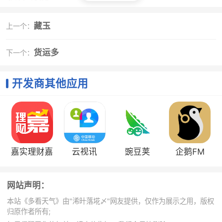
1、异常天气预警:特殊天气提前知道,生活增添保障.
藏玉
上一个：
2、桌面小插件:随时随地更新桌面信息,天气查看不麻烦.
3、语音播报天气:语音播报能听能看,实况、指南提醒随
货运多
下一个：
时听.
4、天气预警通知:异常天气及时提醒,预防天气引来的气
开发商其他应用
象灾害,提早防范.
5、天气数据覆盖全面:采用中国气象网的权威数据信息
源,覆盖国内外共计400000城市和地区.
6、全面的天气指数:温度、天气状况、风向、湿度、空气
质量、穿衣指数、15日预报……
嘉实理财嘉
云视讯
豌豆荚
企鹅FM
7、天气雷达:分钟级降水量预报,准确预测未来2小时是否
下雨及降水量.
8、空气污染指数:小时级PM2.5监测和全国空气质量排行
网站声明：
榜,关注空气质量,关爱你的健康.
本站《多看天气》由"浠旪落埖〆"网友提供，仅作为展示之用，版权
9、界面精美、操作便捷:根据天气情况更换动态背景,舒
归原作者所有;