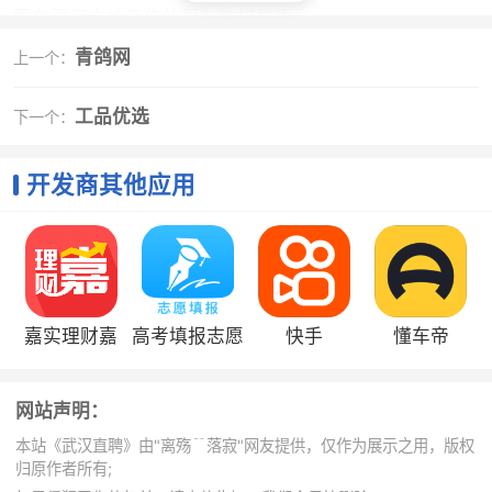
要在武汉本地工作的朋友的好帮手
3、每天都有大量真实、可靠的招聘信息更新，帮助
青鸽网
上一个：
大家把握求职机会，轻松应聘
4、附近职位搜索结果页可查看附近职位，找到你家
工品优选
下一个：
附近好工作
开发商其他应用
小编评价
1、为用户输送武汉上万个企业的招聘信息，是武汉
颇具名气的招聘app
2、用户可以在平台上寻找自己感兴趣的工作岗位，
直接线上进行沟通，省时省力，所有工作岗位真实可靠
嘉实理财嘉
高考填报志愿
快手
懂车帝
指南全国版
网站声明：
本站《武汉直聘》由"离殇﹊落寂"网友提供，仅作为展示之用，版权
归原作者所有;