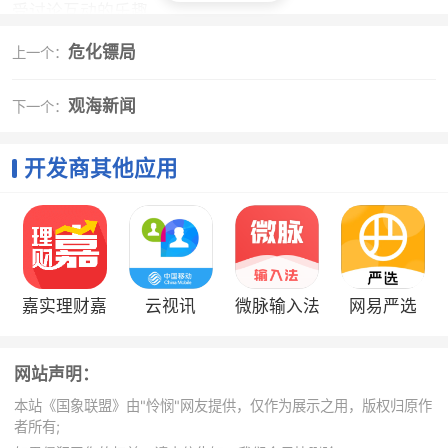
受讨论互动的乐趣
3、完善的网络机制，忽略延时、断线重连，让下棋
危化镖局
上一个：
体验无死角
4、极限的数据压缩机制，让每盘网络对局流量消耗
观海新闻
下一个：
在5k以内
开发商其他应用
小编评价
1、类型：网络社区大小：50.1M语言：中文时间：
6-19评分：10.0
2、国象联盟是专业的国际象棋学习软件，能够让用
户在此了解更多的国际详细相关技巧，众多大神在此交
嘉实理财嘉
云视讯
微脉输入法
网易严选
流分享心得，加深你对国际象棋的理解能力，如果你也
喜欢国际象棋的话，那就千万不要错过了哟
网站声明：
本站《国象联盟》由"怜悯"网友提供，仅作为展示之用，版权归原作
者所有;