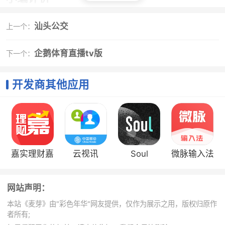
1、麦芽app在每个城市选择场景，用户可以在麦芽
汕头公交
上一个：
app找感兴趣的场景，发布在此场景发生过的故事，文
字、图文或视频都可以，麦芽app还能提供各个场景的优
企鹅体育直播tv版
下一个：
惠折扣，是你旅游或记录生活的必备软件哦
2、记录精彩，翻起你的回忆录。选择场景，用图文
开发商其他应用
或者视频记录美好，就可以享受优惠折扣
嘉实理财嘉
云视讯
Soul
微脉输入法
网站声明：
本站《麦芽》由"彩色年华"网友提供，仅作为展示之用，版权归原作
者所有;