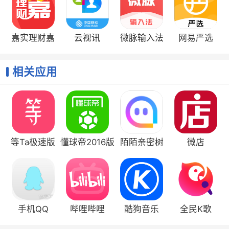
嘉实理财嘉
云视讯
微脉输入法
网易严选
要发送“DING”消息的时候，点击页面中间的“DING”消
相关应用
息，即可发送DING消息，还可以自己选择发送语音消息
或是文字消息。
等Ta极速版
懂球帝2016版
陌陌亲密树
微店
手机QQ
哔哩哔哩
酷狗音乐
全民K歌