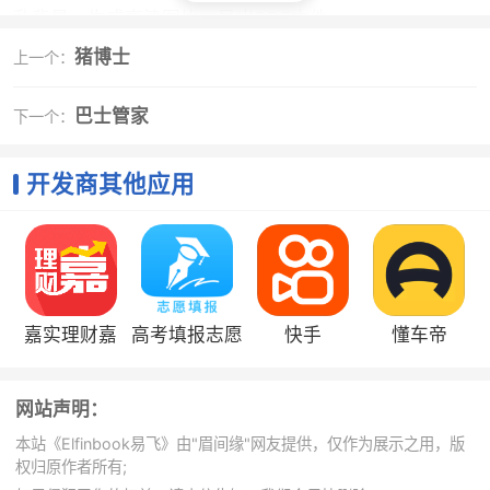
乱背景，生成高清图片，导出PDF文件。
2. 高品质扫描，自动优化图片获取高质量的扫描件，媲
猪博士
上一个：
美高性能扫描仪。
3. 多种图像处理模式，文档、绘画、黑白多种效果可
巴士管家
下一个：
选，也可手动调节参数，快速将纸质笔记转换为电子文
档。
开发商其他应用
【免费OCR文字识别】
1. 识别图片中的文字，高准确率，支持中文、英文、法
语等多种语言。
2. 可以对识别的文字编辑、复制、分享。
【手写笔记随处办公】
嘉实理财嘉
高考填报志愿
快手
懂车帝
1. 备注注释、标记重点、文本图片，多种样式让你的笔
指南全国版
记更加丰富。
网站声明：
2. 灵敏准确的书写体验，犹如纸上书写一般。
本站《Elfinbook易飞》由"眉间缘"网友提供，仅作为展示之用，版
3. 在课堂、办公室和家中随处记录你的灵感。
权归原作者所有;