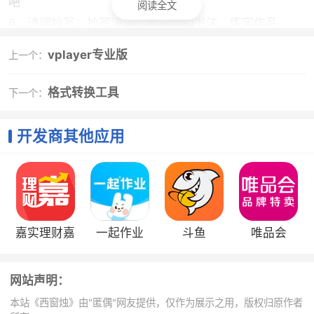
吧
阅读全文
6、诗词抄写：抄写诗词，展示你的书法、练字作品
7、分类赏析：选集、主题、写景、节日、节气五大分类
vplayer专业版
上一个：
8、诗词游戏：诗词接龙、飞花令...等你来玩儿
格式转换工具
下一个：
应用特色
1、为用户私人定制，每日精选一首诗歌推送品鉴
开发商其他应用
2、西窗烛里有创意的诗词接龙，人工智能判断首尾
字是否同音，自动从百万诗词库里匹配出诗词详情
3、涵盖唐诗三百首、宋词三百首、给孩子的古诗
词、唐诗排行榜、宋词排行榜
4、一花一叶一追逐，一生一世一双人，寻找温暖与
嘉实理财嘉
一起作业
斗鱼
唯品会
共鸣
5、精选推荐，每天推荐用户创作内容，包括：写
网站声明：
字、语音、笔记、原创、配图、绘画、视频、随笔
本站《西窗烛》由"匿偶"网友提供，仅作为展示之用，版权归原作者