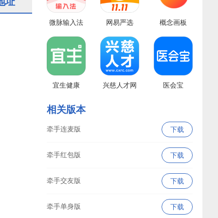
地址
微脉输入法
网易严选
概念画板
宜生健康
兴慈人才网
医会宝
相关版本
牵手连麦版
下载
牵手红包版
下载
牵手交友版
下载
牵手单身版
下载