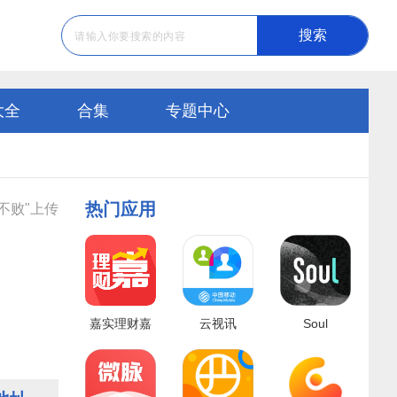
搜索
大全
合集
专题中心
热门应用
不败"上传
嘉实理财嘉
云视讯
Soul